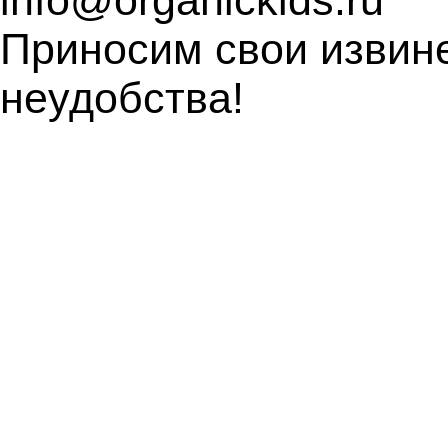
info@organickids.ru
Приносим свои извин
неудобства!