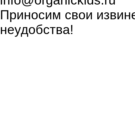
info@organickids.ru
Приносим свои извин
неудобства!