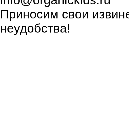
info@organickids.ru
Приносим свои извин
неудобства!