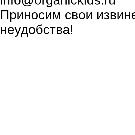
info@organickids.ru
Приносим свои извин
неудобства!